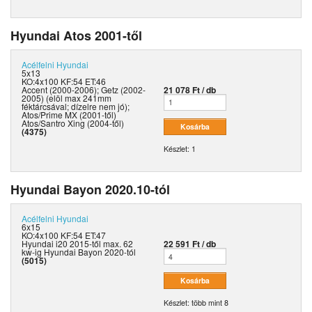
Hyundai Atos 2001-től
Acélfelni
Hyundai
5x13
KO:4x100 KF:54 ET:46
Accent (2000-2006); Getz (2002-
21 078 Ft / db
2005) (elöl max 241mm
féktárcsával; dízelre nem jó);
Atos/Prime MX (2001-től)
Atos/Santro Xing (2004-től)
(4375)
Készlet: 1
Hyundai Bayon 2020.10-tól
Acélfelni
Hyundai
6x15
KO:4x100 KF:54 ET:47
Hyundai i20 2015-től max. 62
22 591 Ft / db
kw-ig Hyundai Bayon 2020-tól
(5015)
Készlet: több mint 8