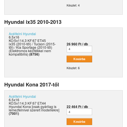
Készlet: 4
Hyundai ix35 2010-2013
Acélfelni
Hyundai
6.5x16
KO:5x114.3 KF:67 ET:45
ix35 (2010-től) / Tucson (2015-
26 960 Ft / db
től) / Kia Sportage (2010-től)
(Elektromos kézifékkel nem
kompatibilis)
(8756)
Készlet: 6
Hyundai Kona 2017-től
Acélfelni
Hyundai
6.5x16
KO:5x114.3 KF:67 ET:44
Hyundai Kona [csak gyárilag is
22 464 Ft / db
lemezfelnivel szerelt modellekre]
(7001)