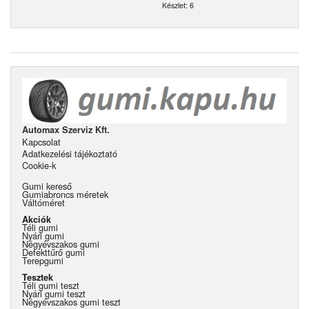
Készlet: 6
Automax Szerviz Kft.
Kapcsolat
Adatkezelési tájékoztató
Cookie-k
Gumi kereső
Gumiabroncs méretek
Váltóméret
Akciók
Téli gumi
Nyári gumi
Négyévszakos gumi
Defekttűrő gumi
Terepgumi
Tesztek
Téli gumi teszt
Nyári gumi teszt
Négyévszakos gumi teszt