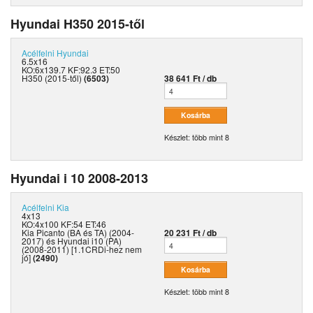
Hyundai H350 2015-től
Acélfelni
Hyundai
6.5x16
KO:6x139.7 KF:92.3 ET:50
H350 (2015-től)
(6503)
38 641 Ft / db
Készlet: több mint 8
Hyundai i 10 2008-2013
Acélfelni
Kia
4x13
KO:4x100 KF:54 ET:46
Kia Picanto (BA és TA) (2004-
20 231 Ft / db
2017) és Hyundai i10 (PA)
(2008-2011) [1.1CRDi-hez nem
jó]
(2490)
Készlet: több mint 8