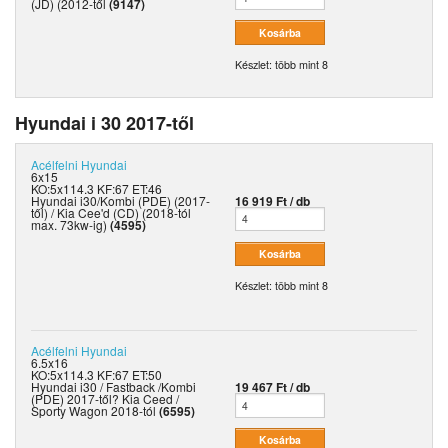
(JD) (2012-től
(9147)
Készlet: több mint 8
Hyundai i 30 2017-től
Acélfelni
Hyundai
6x15
KO:5x114.3 KF:67 ET:46
Hyundai i30/Kombi (PDE) (2017-
16 919 Ft / db
től) / Kia Cee'd (CD) (2018-tól
max. 73kw-ig)
(4595)
Készlet: több mint 8
Acélfelni
Hyundai
6.5x16
KO:5x114.3 KF:67 ET:50
Hyundai i30 / Fastback /Kombi
19 467 Ft / db
(PDE) 2017-től? Kia Ceed /
Sporty Wagon 2018-tól
(6595)