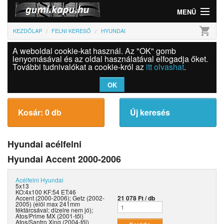
MENÜ
shopping_cart
KEZDŐLAP
FELNI KERESŐ
HYUNDAI
Gumi
A weboldal cookie-kat használ. Az "OK" gomb
Felni
lenyomásával és az oldal használatával elfogadja őket.
További tudnivalókat a cookie-król az
itt olvashat
.
Információk
OK
Szolgáltatások
Kosár: 0 db
Új keresés
Bejelentkezés
Hyundai acélfelni
Hyundai Accent 2000-2006
Acélfelni
Hyundai
5x13
KO:4x100 KF:54 ET:46
Accent (2000-2006); Getz (2002-
21 078 Ft / db
2005) (elöl max 241mm
féktárcsával; dízelre nem jó);
Atos/Prime MX (2001-től)
Atos/Santro Xing (2004-től)