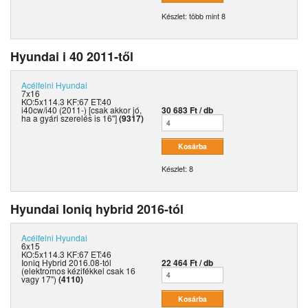
Készlet: több mint 8
Hyundai i 40 2011-től
Acélfelni
Hyundai
7x16
KO:5x114.3 KF:67 ET:40
i40cw/i40 (2011-) [csak akkor jó,
30 683 Ft / db
ha a gyári szerelés is 16"]
(9317)
Készlet: 8
Hyundai Ioniq hybrid 2016-tól
Acélfelni
Hyundai
6x15
KO:5x114.3 KF:67 ET:46
Ioniq Hybrid 2016.08-tól
22 464 Ft / db
(elektromos kézifékkel csak 16
vagy 17")
(4110)