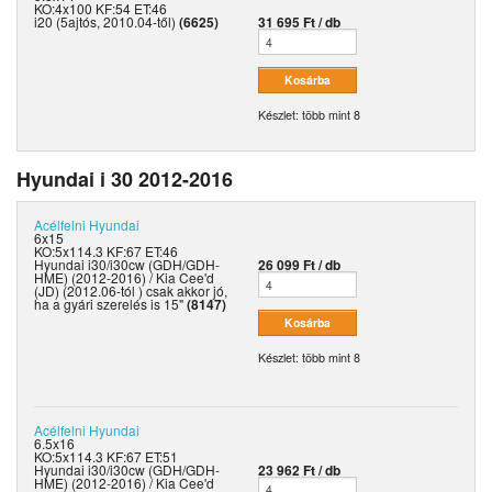
KO:4x100 KF:54 ET:46
i20 (5ajtós, 2010.04-től)
(6625)
31 695 Ft / db
Készlet: több mint 8
Hyundai i 30 2012-2016
Acélfelni
Hyundai
6x15
KO:5x114.3 KF:67 ET:46
Hyundai i30/i30cw (GDH/GDH-
26 099 Ft / db
HME) (2012-2016) / Kia Cee'd
(JD) (2012.06-tól ) csak akkor jó,
ha a gyári szerelés is 15"
(8147)
Készlet: több mint 8
Acélfelni
Hyundai
6.5x16
KO:5x114.3 KF:67 ET:51
Hyundai i30/i30cw (GDH/GDH-
23 962 Ft / db
HME) (2012-2016) / Kia Cee'd