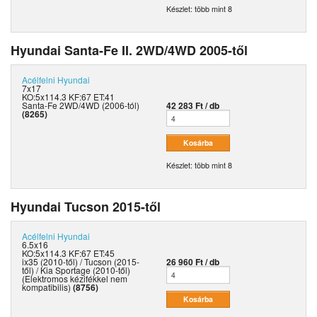
Készlet: több mint 8
Hyundai Santa-Fe II. 2WD/4WD 2005-től
Acélfelni
Hyundai
7x17
KO:5x114.3 KF:67 ET:41
Santa-Fe 2WD/4WD (2006-tól)
42 283 Ft / db
(8265)
Készlet: több mint 8
Hyundai Tucson 2015-től
Acélfelni
Hyundai
6.5x16
KO:5x114.3 KF:67 ET:45
ix35 (2010-től) / Tucson (2015-
26 960 Ft / db
től) / Kia Sportage (2010-től)
(Elektromos kézifékkel nem
kompatibilis)
(8756)