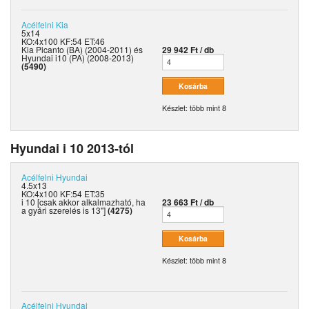
Acélfelni
Kia
5x14
KO:4x100 KF:54 ET:46
Kia Picanto (BA) (2004-2011) és
29 942 Ft / db
Hyundai i10 (PA) (2008-2013)
(5490)
Készlet: több mint 8
Hyundai i 10 2013-tól
Acélfelni
Hyundai
4.5x13
KO:4x100 KF:54 ET:35
i 10 [csak akkor alkalmazható, ha
23 663 Ft / db
a gyári szerelés is 13"]
(4275)
Készlet: több mint 8
Acélfelni
Hyundai