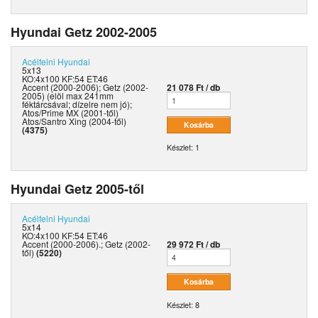
Hyundai Getz 2002-2005
Acélfelni
Hyundai
5x13
KO:4x100 KF:54 ET:46
Accent (2000-2006); Getz (2002-
21 078 Ft / db
2005) (elöl max 241mm
féktárcsával; dízelre nem jó);
Atos/Prime MX (2001-től)
Atos/Santro Xing (2004-től)
(4375)
Készlet: 1
Hyundai Getz 2005-től
Acélfelni
Hyundai
5x14
KO:4x100 KF:54 ET:46
Accent (2000-2006).; Getz (2002-
29 972 Ft / db
től)
(5220)
Készlet: 8