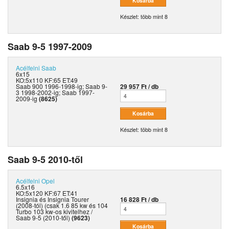
Készlet: több mint 8
Saab 9-5 1997-2009
Acélfelni
Saab
6x15
KO:5x110 KF:65 ET:49
Saab 900 1996-1998-ig; Saab 9-
29 957 Ft / db
3 1998-2002-ig; Saab 1997-
2009-ig
(8625)
Készlet: több mint 8
Saab 9-5 2010-től
Acélfelni
Opel
6.5x16
KO:5x120 KF:67 ET:41
Insignia és Insignia Tourer
16 828 Ft / db
(2008-tól) (csak 1.6 85 kw és 104
Turbo 103 kw-os kivitelhez /
Saab 9-5 (2010-től)
(9623)