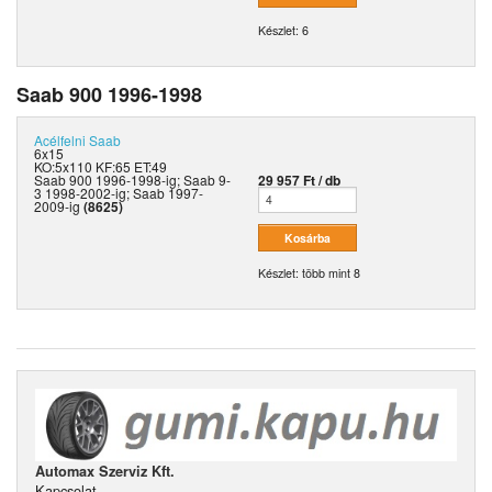
Készlet: 6
Saab 900 1996-1998
Acélfelni
Saab
6x15
KO:5x110 KF:65 ET:49
Saab 900 1996-1998-ig; Saab 9-
29 957 Ft / db
3 1998-2002-ig; Saab 1997-
2009-ig
(8625)
Készlet: több mint 8
Automax Szerviz Kft.
Kapcsolat