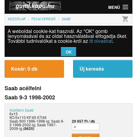
MENÜ
shopping_cart
KEZDŐLAP
FELNI KERESŐ
SAAB
Gumi
A weboldal cookie-kat használ. Az "OK" gomb
Felni
lenyomásával és az oldal használatával elfogadja őket.
További tudnivalókat a cookie-król az
itt olvashat
.
Információk
OK
Szolgáltatások
Kosár: 0 db
Új keresés
Bejelentkezés
Saab acélfelni
Saab 9-3 1998-2002
Acélfelni
Saab
6x15
KO:5x110 KF:65 ET:49
Saab 900 1996-1998-ig; Saab 9-
29 957 Ft / db
3 1998-2002-ig; Saab 1997-
2009-ig
(8625)