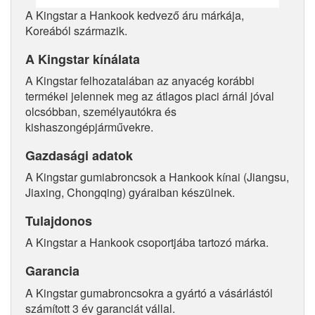
A Kingstar a Hankook kedvező áru márkája,
Koreából származik.
A Kingstar kínálata
A Kingstar felhozatalában az anyacég korábbi
termékei jelennek meg az átlagos piaci árnál jóval
olcsóbban, személyautókra és
kishaszongépjárművekre.
Gazdasági adatok
A Kingstar gumiabroncsok a Hankook kínai (Jiangsu,
Jiaxing, Chongqing) gyáraiban készülnek.
Tulajdonos
A Kingstar a Hankook csoportjába tartozó márka.
Garancia
A Kingstar gumabroncsokra a gyártó a vásárlástól
számított 3 év garanciát vállal.