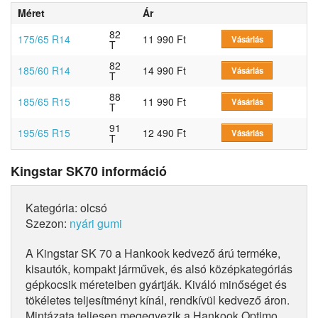
Méret
Ár
82
175/65 R14
11 990 Ft
Vásárlás
T
82
185/60 R14
14 990 Ft
Vásárlás
T
88
185/65 R15
11 990 Ft
Vásárlás
T
91
195/65 R15
12 490 Ft
Vásárlás
T
Kingstar SK70 információ
Kategória: olcsó
Szezon:
nyári gumi
A Kingstar SK 70 a Hankook kedvező árú terméke,
kisautók, kompakt járművek, és alsó középkategóriás
gépkocsik méreteiben gyártják. Kiváló minőséget és
tökéletes teljesítményt kínál, rendkívül kedvező áron.
Mintázata teljesen megegyezik a Hankook Optimo