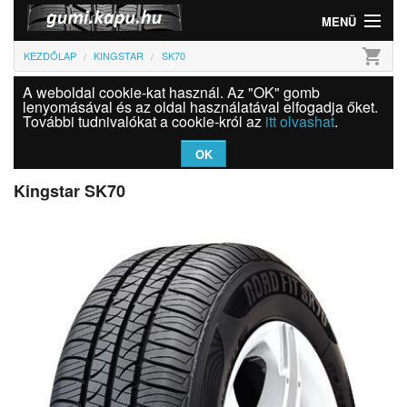
MENÜ
shopping_cart
KEZDŐLAP
KINGSTAR
SK70
Gumi
A weboldal cookie-kat használ. Az "OK" gomb
Felni
lenyomásával és az oldal használatával elfogadja őket.
További tudnivalókat a cookie-król az
itt olvashat
.
Információk
OK
Szolgáltatások
Kingstar SK70
Bejelentkezés