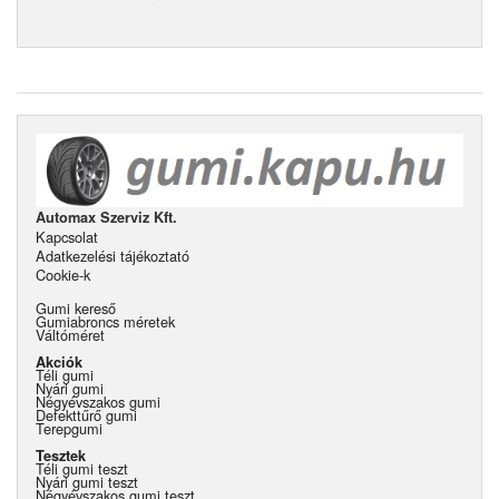
Automax Szerviz Kft.
Kapcsolat
Adatkezelési tájékoztató
Cookie-k
Gumi kereső
Gumiabroncs méretek
Váltóméret
Akciók
Téli gumi
Nyári gumi
Négyévszakos gumi
Defekttűrő gumi
Terepgumi
Tesztek
Téli gumi teszt
Nyári gumi teszt
Négyévszakos gumi teszt