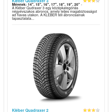
Kléber Quadraxer 3
Méretek: 14", 15", 16", 17", 18", 19", 20"
-
A Kléber Qudraxer 3 egy középkategóriás
négyévszakos abroncs, amely teljes magabiztosságot
ad havas utakon. A KLEBER téli abroncsainak
tapasztalata...
Kléber Quadraxer 2