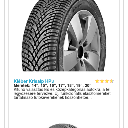
Kléber Krisalp HP3
Méretek: 14", 15", 16", 17", 18", 19", 20"
-
Kitűnő választás kis és középkategóriás autókra, a tél
legyőzésére tervezve. Új, funkcionális elasztomereket
tartalmazó futókeverékének köszönhetőe...