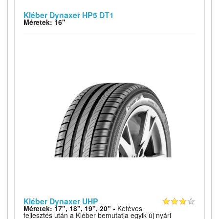
Kléber Dynaxer HP5 DT1
Méretek: 16"
Kléber Dynaxer UHP
Méretek: 17", 18", 19", 20"
- Kétéves
fejlesztés után a Kléber bemutatja egyik új nyári