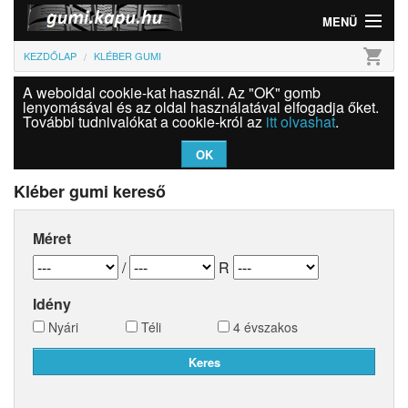
MENÜ
shopping_cart
KEZDŐLAP
KLÉBER GUMI
Gumi
A weboldal cookie-kat használ. Az "OK" gomb
Felni
lenyomásával és az oldal használatával elfogadja őket.
További tudnivalókat a cookie-król az
itt olvashat
.
Információk
OK
Szolgáltatások
Kléber gumi kereső
Bejelentkezés
Méret
/
R
Idény
Nyári
Téli
4 évszakos