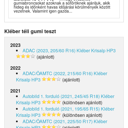
gumiabroncsokat azoknak a sofőröknek ajánljuk, akik
hideg és időnként havas időjárási körülmények között
vezetnek. Valamint igen gazda...
Kléber téli gumi teszt
2023
ADAC (2023, 205/60 R16)
Kléber Krisalp HP3
(ajánlott)
2022
ADAC/ÖAMTC (2022, 215/60 R16)
Kléber
Krisalp HP3
(ajánlott)
2021
Autobild 1. forduló (2021, 245/45 R18)
Kléber
Krisalp HP3
(különösen ajánlott)
Autobild 1. forduló (2021, 195/65 R15)
Kléber
Krisalp HP3
(különösen ajánlott)
ADAC/ÖAMTC (2021, 225/50 R17)
Kléber
Krisalp HP3
(ajánlott)