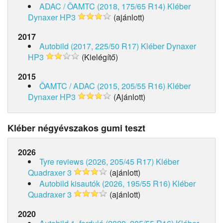
ADAC / ÖAMTC (2018, 175/65 R14)
Kléber
Dynaxer HP3
(ajánlott)
2017
Autobild (2017, 225/50 R17)
Kléber Dynaxer
HP3
(Kielégítő)
2015
ÖAMTC / ADAC (2015, 205/55 R16)
Kléber
Dynaxer HP3
(Ajánlott)
Kléber négyévszakos gumi teszt
2026
Tyre reviews (2026, 205/45 R17)
Kléber
Quadraxer 3
(ajánlott)
Autobild kisautók (2026, 195/55 R16)
Kléber
Quadraxer 3
(ajánlott)
2020