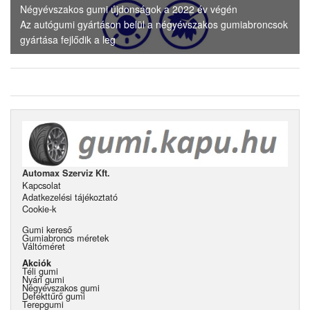
Négyévszakos gumi újdonságok a 2022 év végén
Az autógumi gyártáson belül a négyévszakos gumiabroncsok
gyártása fejlődik a leg
Automax Szerviz Kft.
Kapcsolat
Adatkezelési tájékoztató
Cookie-k
Gumi kereső
Gumiabroncs méretek
Váltóméret
Akciók
Téli gumi
Nyári gumi
Négyévszakos gumi
Defekttűrő gumi
Terepgumi