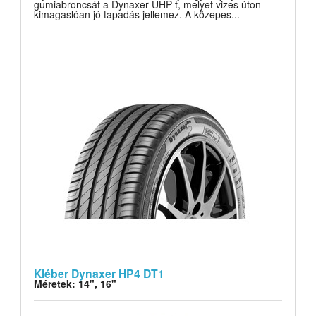
gumiabroncsát a Dynaxer UHP-t, melyet vizes úton
kimagaslóan jó tapadás jellemez. A közepes...
Kléber Dynaxer HP4 DT1
Méretek: 14", 16"