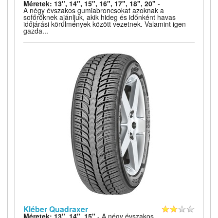
Méretek: 13", 14", 15", 16", 17", 18", 20"
-
A négy évszakos gumiabroncsokat azoknak a
sofőröknek ajánljuk, akik hideg és időnként havas
időjárási körülmények között vezetnek. Valamint igen
gazda...
Kléber Quadraxer
Méretek: 13", 14", 15"
- A négy évszakos