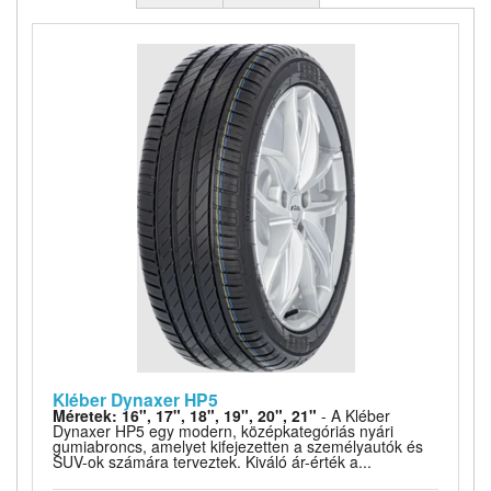
Kléber Dynaxer HP5
Méretek: 16", 17", 18", 19", 20", 21"
- A Kléber
Dynaxer HP5 egy modern, középkategóriás nyári
gumiabroncs, amelyet kifejezetten a személyautók és
SUV-ok számára terveztek. Kiváló ár-érték a...