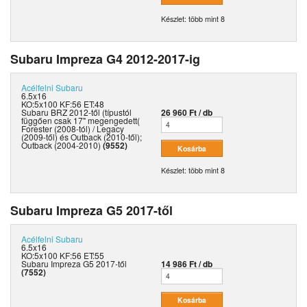
Készlet: több mint 8
Subaru Impreza G4 2012-2017-ig
Acélfelni
Subaru
6.5x16
KO:5x100 KF:56 ET:48
Subaru BRZ 2012-től (típustól
26 960 Ft / db
függően csak 17" megengedett(
Forester (2008-tól) / Legacy
(2009-től) és Outback (2010-től);
Outback (2004-2010)
(9552)
Készlet: több mint 8
Subaru Impreza G5 2017-től
Acélfelni
Subaru
6.5x16
KO:5x100 KF:56 ET:55
Subaru Impreza G5 2017-től
14 986 Ft / db
(7552)