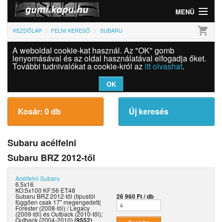
MENÜ
shopping_cart
KEZDŐLAP
FELNI KERESŐ
SUBARU
Gumi
A weboldal cookie-kat használ. Az "OK" gomb
Felni
lenyomásával és az oldal használatával elfogadja őket.
További tudnivalókat a cookie-król az
itt olvashat
.
Információk
OK
Szolgáltatások
Kosár: 0 db
Új keresés
Bejelentkezés
Subaru acélfelni
Subaru BRZ 2012-től
Acélfelni
Subaru
6.5x16
KO:5x100 KF:56 ET:48
Subaru BRZ 2012-től (típustól
26 960 Ft / db
függően csak 17" megengedett(
Forester (2008-tól) / Legacy
(2009-től) és Outback (2010-től);
Outback (2004-2010)
(9552)