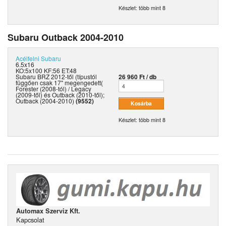
Készlet: több mint 8
Subaru Outback 2004-2010
Acélfelni
Subaru
6.5x16
KO:5x100 KF:56 ET:48
Subaru BRZ 2012-től (típustól
26 960 Ft / db
függően csak 17" megengedett(
Forester (2008-tól) / Legacy
(2009-től) és Outback (2010-től);
Outback (2004-2010)
(9552)
Készlet: több mint 8
Automax Szerviz Kft.
Kapcsolat