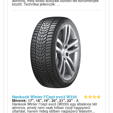
abroncs, mely kiváló autózást biztosít téli körülmények
között. Technikai jellemzők: ...
Hankook Winter I*Cept evo3 W330
Méretek: 17", 18", 19", 20", 21", 22"
- A
Hankook Winter i*cept evo3 (W330) egy általános téli
abroncs, amely nem csak hóban nyújt nagyszerű
úttartást, hanem hideg időben nagyszerű teljesítm...