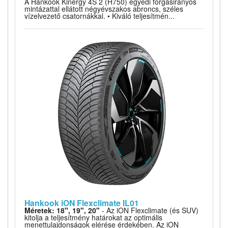
A Hankook Kinergy 4S 2 (H750) egyedi forgásirányos
mintázattal ellátott négyévszakos abroncs, széles
vízelvezető csatornákkal. • Kiváló teljesítmén...
Hankook iON Flexclimate IL01
Méretek: 18", 19", 20"
- Az iON Flexclimate (és SUV)
kitolja a teljesítmény határokat az optimális
menettulajdonságok elérése érdekében. Az iON