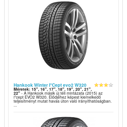
Hankook Winter I*Cept evo2 W320
Méretek: 15", 16", 17", 18", 19", 20", 21",
22"
- A Hankook másik új téli mintázata (2015) az
i*cept EVO2 W320. Elődjéhez képest kiemelkedő
teljesítményt mutat havas úton való irányíthatóságban.
...