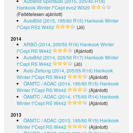
AutoBild Sportauto (2015, 225/45 R18)
Hankook Winter I*Cept evo2 W320
(Feltételesen ajánlott)
AutoBild (2015, 185/60 R15)
Hankook Winter
I*Cept RS2 W452
(Jó)
2014
ARBÖ (2014, 205/55 R16)
Hankook Winter
I*Cept RS W442
(Ajánlott)
AutoBild (2014, 225/50 R17)
Hankook Winter
I*Cept RS W442
(Jó)
Auto-Zeitung (2014, 205/55 R16)
Hankook
Winter I*Cept RS W442
(Ajánlott)
ÖAMTC / ADAC (2014, 195/65 R15)
Hankook
Winter I*Cept RS W442
(Ajánlott)
ÖAMTC / ADAC (2014, 175/65 R14)
Hankook
Winter I*Cept RS W442
(Ajánlott)
2013
ÖAMTC / ADAC (2013, 185/60 R15)
Hankook
Winter I*Cept RS W442
(Ajánlott)