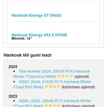
Hankook Kinergy GT (H436)
Hankook Kinergy 4S2 X H750B
Méretek: 18"
Hankook téli gumi teszt
2024
Tyre reviews (2024, 235/35 R19)
Hankook
Winter I*Cept evo3 W330
(ajánlott)
ADAC (2024, 215/55 R17)
Hankook Winter
I*Cept RS3 W462
(különösen ajánlott)
2023
ADAC (2023, 225/45 R17)
Hankook Winter
I*Cept RS3 W462
(különösen ajánlott)