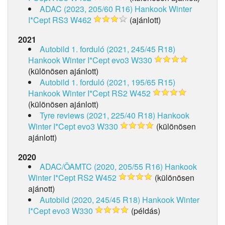
ADAC (2023, 205/60 R16)
Hankook Winter
I*Cept RS3 W462
(ajánlott)
2021
Autobild 1. forduló (2021, 245/45 R18)
Hankook Winter I*Cept evo3 W330
(különösen ajánlott)
Autobild 1. forduló (2021, 195/65 R15)
Hankook Winter I*Cept RS2 W452
(különösen ajánlott)
Tyre reviews (2021, 225/40 R18)
Hankook
Winter I*Cept evo3 W330
(különösen
ajánlott)
2020
ADAC/ÖAMTC (2020, 205/55 R16)
Hankook
Winter I*Cept RS2 W452
(különösen
ajánott)
Autobild (2020, 245/45 R18)
Hankook Winter
I*Cept evo3 W330
(példás)