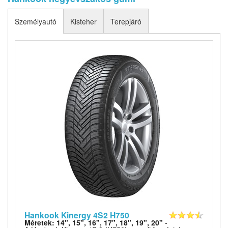
Személyautó
Kisteher
Terepjáró
Hankook Kinergy 4S2 H750
Méretek: 14", 15", 16", 17", 18", 19", 20"
-