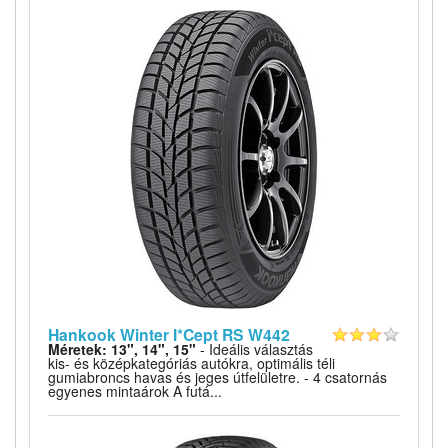
Hankook Winter I*Cept RS W442
Méretek: 13", 14", 15"
- Ideális választás
kis- és középkategóriás autókra, optimális téli
gumiabroncs havas és jeges útfelületre. - 4 csatornás
egyenes mintaárok A futá...