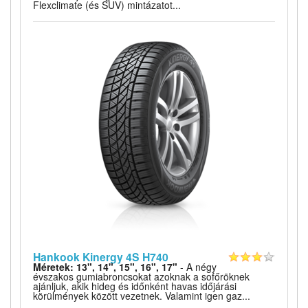
Flexclimate (és SUV) mintázatot...
Hankook Kinergy 4S H740
Méretek: 13", 14", 15", 16", 17"
- A négy
évszakos gumiabroncsokat azoknak a sofőröknek
ajánljuk, akik hideg és időnként havas időjárási
körülmények között vezetnek. Valamint igen gaz...