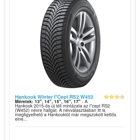
Hankook Winter I*Cept RS2 W452
Méretek: 13", 14", 15", 16", 17"
- A
Hankook 2015-ös új téli mintázata az i*cept RS2
(W452) névre hallgat. A névválasztásban itt is
megfigyelhető a Hankooktól már megszokott kettős
elne...