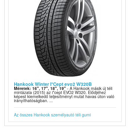
Hankook Winter I*Cept evo2 W320B
Méretek: 16", 17", 18", 19"
- A Hankook másik új téli
mintázata (2015) az i*cept EVO2 W320. Elődjéhez
képest kiemelkedő teljesítményt mutat havas úton való
irányíthatóságban. ...
Az összes Hankook személyautó téli gumi