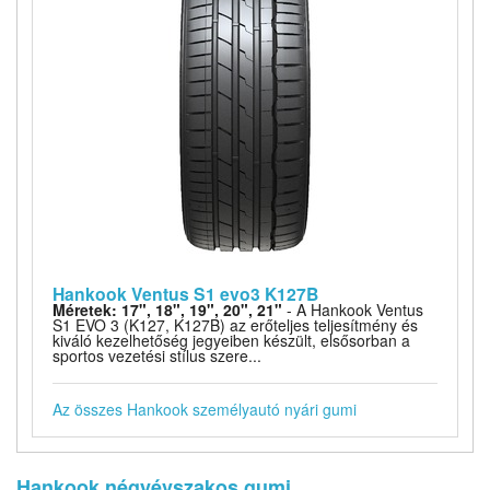
Hankook Ventus S1 evo3 K127B
Méretek: 17", 18", 19", 20", 21"
- A Hankook Ventus
S1 EVO 3 (K127, K127B) az erőteljes teljesítmény és
kiváló kezelhetőség jegyeiben készült, elsősorban a
sportos vezetési stílus szere...
Az összes Hankook személyautó nyári gumi
Hankook négyévszakos gumi