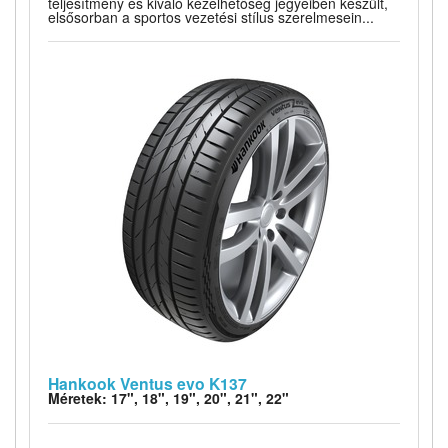
teljesítmény és kiváló kezelhetőség jegyeiben készült,
elsősorban a sportos vezetési stílus szerelmesein...
Hankook Ventus evo K137
Méretek: 17", 18", 19", 20", 21", 22"