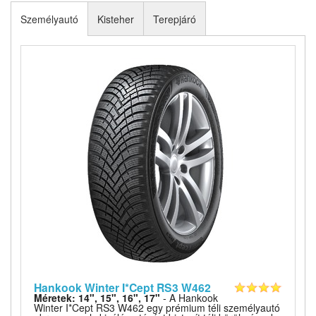
Személyautó
Kisteher
Terepjáró
Hankook Winter I*Cept RS3 W462
Méretek: 14", 15", 16", 17"
- A Hankook
Winter I*Cept RS3 W462 egy prémium téli személyautó