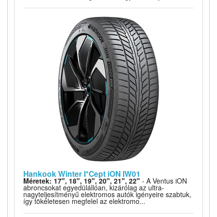
Hankook Winter I*Cept iON IW01
Méretek: 17", 18", 19", 20", 21", 22"
- A Ventus iON
abroncsokat egyedülállóan, kizárólag az ultra-
nagyteljesítményű elektromos autók igényeire szabtuk,
így tökéletesen megfelel az elektromo...