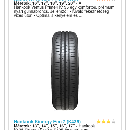
Méretek: 16", 17", 18", 19", 20"
- A
Hankook Ventus Prime4 K135 egy komfortos, prémium
nyári gumiabroncs. Jellemzői: • Kiváló fékezhetőség
vizes úton • Optimális kényelem és ...
Hankook Kinergy Eco 2 (K435)
Méretek: 13", 14", 15", 16", 17"
- Hankook
K435 Kinergy Eco2 a K425-ös nyári gumi