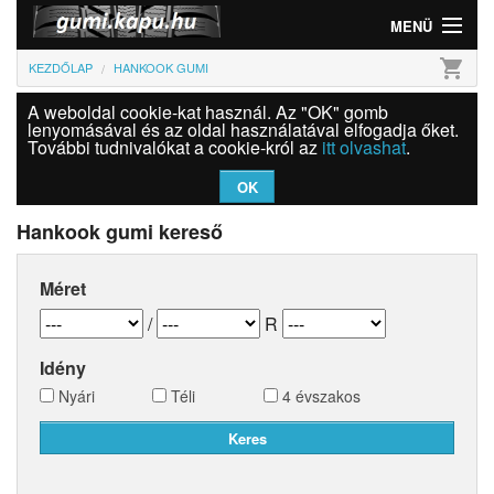
MENÜ
shopping_cart
KEZDŐLAP
HANKOOK GUMI
Gumi
A weboldal cookie-kat használ. Az "OK" gomb
Felni
lenyomásával és az oldal használatával elfogadja őket.
További tudnivalókat a cookie-król az
itt olvashat
.
Információk
OK
Szolgáltatások
Hankook gumi kereső
Bejelentkezés
Méret
/
R
Idény
Nyári
Téli
4 évszakos