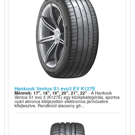
Hankook Ventus S1 evo3 EV K127E
Méretek: 17", 18", 19", 20", 21", 22"
- A Hankook
Ventus S1 evo 3 (K127E) egy középkategóriás, sportos
nyári abroncs kifejezetten elektromos járművekre
kifejlesztve. Rendkívül alacsony gö...