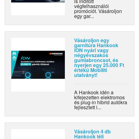
is indított
végfelhasználói
promóciót. Vásároljon
egy gar...
Vásároljon egy
garnitúra Hankook
iON nyári vagy
négyévszakos
gumiabroncsot, és
nyerjen egy 25.000 Ft
értékű Mobiliti
utalványt!
A Hankook idén a
kifejezetten elektromos
és plug-in hibrid autókra
fejlesztett i...
Vásároljon 4 db
Hankook téli