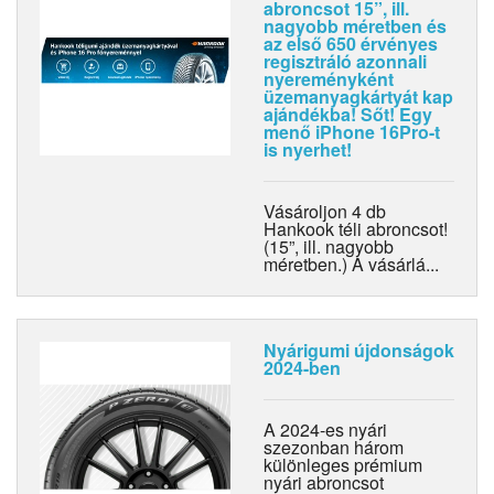
abroncsot 15”, ill.
nagyobb méretben és
az első 650 érvényes
regisztráló azonnali
nyereményként
üzemanyagkártyát kap
ajándékba! Sőt! Egy
menő iPhone 16Pro-t
is nyerhet!
Vásároljon 4 db
Hankook téli abroncsot!
(15”, ill. nagyobb
méretben.) A vásárlá...
Nyárigumi újdonságok
2024-ben
A 2024-es nyári
szezonban három
különleges prémium
nyári abroncsot