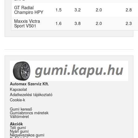
GT Radial
1.5
3.2
2.0
2.8
Champiro HPY
Maxxis Victra
1.6
3.8
2.0
2.3
Sport VS01
Automax Szerviz Kft.
Kapcsolat
Adatkezelési tájékoztató
Cookie-k
Gumi kereső
Gumiabroncs méretek
Váltóméret
Akciók
Téli gumi
Nyári gumi
Négyévszakos gumi