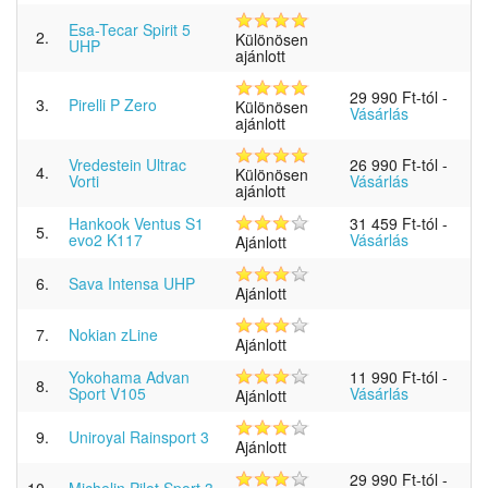
Esa-Tecar Spirit 5
2.
Különösen
UHP
ajánlott
29 990 Ft-tól
-
3.
Pirelli P Zero
Különösen
Vásárlás
ajánlott
Vredestein Ultrac
26 990 Ft-tól
-
4.
Különösen
Vorti
Vásárlás
ajánlott
Hankook Ventus S1
31 459 Ft-tól
-
5.
evo2 K117
Vásárlás
Ajánlott
6.
Sava Intensa UHP
Ajánlott
7.
Nokian zLine
Ajánlott
Yokohama Advan
11 990 Ft-tól
-
8.
Sport V105
Vásárlás
Ajánlott
9.
Uniroyal Rainsport 3
Ajánlott
29 990 Ft-tól
-