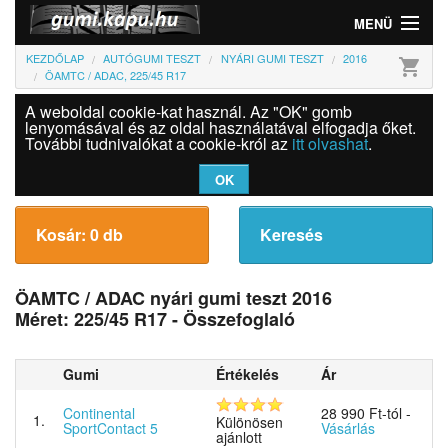
MENÜ
KEZDŐLAP
AUTÓGUMI TESZT
NYÁRI GUMI TESZT
2016
shopping_cart
Gumi
ÖAMTC / ADAC, 225/45 R17
A weboldal cookie-kat használ. Az "OK" gomb
Felni
lenyomásával és az oldal használatával elfogadja őket.
További tudnivalókat a cookie-król az
itt olvashat
.
Információk
OK
Szolgáltatások
Kosár: 0 db
Keresés
Bejelentkezés
ÖAMTC / ADAC
nyári gumi teszt 2016
Méret: 225/45 R17
- Összefoglaló
Gumi
Értékelés
Ár
Continental
28 990 Ft-tól
-
1.
Különösen
SportContact 5
Vásárlás
ajánlott