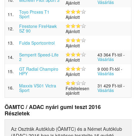
10.
Michelin Pilot Sport 3
Vásárlás
Ajánlott
Toyo Proxes T1
11.
Sport
Ajánlott
Firestone FireHawk
12.
SZ 90
Ajánlott
13.
Fulda Sportcontrol
Ajánlott
Semperit Speed-Life
43 364 Ft-tól
-
14.
2
Vásárlás
Ajánlott
GT Radial Champiro
9 000 Ft-tól
-
15.
HPY
Vásárlás
Ajánlott
Maxxis VS01 Victra
31 429 Ft-tól
-
16.
Feltételesen
Sport
Vásárlás
ajánlott
ÖAMTC / ADAC nyári gumi teszt 2016
Részletek
Az Osztrák Autóklub (ÖAMTC) és a Német Autóklub
(ADAC) 2016-ban is közösen tesztelte 16 gyártó