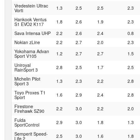
Vredestein Ultrac
1.3
2.5
2.5
2.3
Vorti
Hankook Ventus
1.8
2.6
1.9
2.3
S1 EVO2 K117
Sava Intensa UHP
2.2
2.6
2.4
0.8
Nokian zLine
2.2
2.7
2.0
2.3
Yokohama Advan
1.2
2.7
2.7
1.5
Sport V105
Uniroyal
2.8
2.5
1.7
2.5
RainSport 3
Michelin Pilot
1.3
2.3
2.2
2.8
Sport 3
Toyo Proxes T1
1.6
2.9
2.4
2.8
Sport
Firestone
2.2
3.0
2.2
2.0
Firehawk SZ90
Fulda
2.9
3.0
1.8
1.3
SportControl
Semperit Speed-
2.5
3.0
1.6
1.8
Life 2