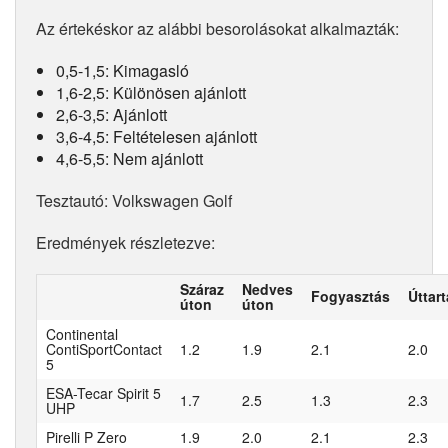
Az értekéskor az alábbi besorolásokat alkalmazták:
0,5-1,5: Kimagasló
1,6-2,5: Különösen ajánlott
2,6-3,5: Ajánlott
3,6-4,5: Feltételesen ajánlott
4,6-5,5: Nem ajánlott
Tesztautó: Volkswagen Golf
Eredmények részletezve:
Száraz
Nedves
Fogyasztás
Úttar
úton
úton
Continental
ContiSportContact
1.2
1.9
2.1
2.0
5
ESA-Tecar Spirit 5
1.7
2.5
1.3
2.3
UHP
Pirelli P Zero
1.9
2.0
2.1
2.3