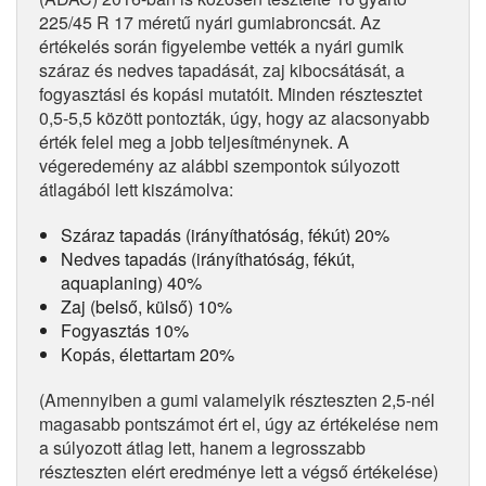
225/45 R 17 méretű nyári gumiabroncsát. Az
értékelés során figyelembe vették a nyári gumik
száraz és nedves tapadását, zaj kibocsátását, a
fogyasztási és kopási mutatóit. Minden résztesztet
0,5-5,5 között pontozták, úgy, hogy az alacsonyabb
érték felel meg a jobb teljesítménynek. A
végeredemény az alábbi szempontok súlyozott
átlagából lett kiszámolva:
Száraz tapadás (irányíthatóság, fékút) 20%
Nedves tapadás (irányíthatóság, fékút,
aquaplaning) 40%
Zaj (belső, külső) 10%
Fogyasztás 10%
Kopás, élettartam 20%
(Amennyiben a gumi valamelyik részteszten 2,5-nél
magasabb pontszámot ért el, úgy az értékelése nem
a súlyozott átlag lett, hanem a legrosszabb
részteszten elért eredménye lett a végső értékelése)