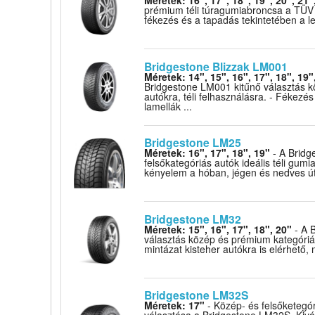
Méretek: 16", 17", 18", 19", 20", 21"
prémium téli túragumiabroncsa a TÜV 
fékezés és a tapadás tekintetében a le
Bridgestone Blizzak LM001
Méretek: 14", 15", 16", 17", 18", 19"
Bridgestone LM001 kitűnő választás k
autókra, téli felhasználásra. - Fékezé
lamellák ...
Bridgestone LM25
Méretek: 16", 17", 18", 19"
- A Bridg
felsőkategóriás autók ideális téli gum
kényelem a hóban, jégen és nedves úto
Bridgestone LM32
Méretek: 15", 16", 17", 18", 20"
- A B
választás közép és prémium kategóriá
mintázat kisteher autókra is elérhető, m
Bridgestone LM32S
Méretek: 17"
- Közép- és felsőketegór