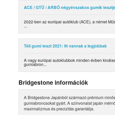
ACE / GTÜ / ARBÖ négyévszakos gumik tesztj
2022-ben az európai autóklub (ACE), a német Műs
...
Téli gumi teszt 2021: Itt vannak a legjobbak
A nagy európai autoklubbok minden évben kivála
gumiabron...
Bridgestone információk
A Bridgestone Japánból származó prémium minő
gumiabroncsokat gyárt. A színvonalat japán mérn
maximalizmus és precizitás garantálja.