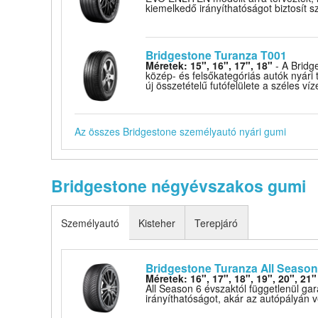
kiemelkedő irányíthatóságot biztosít s
Bridgestone Turanza T001
Méretek: 15", 16", 17", 18"
- A Bridg
közép- és felsőkategóriás autók nyári
új összetételű futófelülete a széles víz
Az összes Bridgestone személyautó nyári gumi
Bridgestone négyévszakos gumi
Személyautó
Kisteher
Terepjáró
Bridgestone Turanza All Season
Méretek: 16", 17", 18", 19", 20", 21"
All Season 6 évszaktól függetlenül gar
irányíthatóságot, akár az autópályán ve