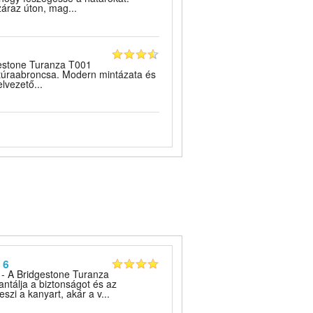
záraz úton, mag...
estone Turanza T001
 túraabroncsa. Modern mintázata és
elvezető...
 6
- A Bridgestone Turanza
antálja a biztonságot és az
szi a kanyart, akár a v...