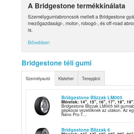
A Bridgestone termékkínálata
Személygumiabroncsok mellett a Bridgestone gyárt 4
mezőgazdasági-, motor-, robogó-, és off-road abro
is.
Bővebben
Bridgestone téli gumi
Személyautó
Kisteher
Terepjáró
Bridgestone Blizzak LM005
Méretek: 14", 15", 16", 17", 18", 19"
Bridgestone Blizzak LM005 téli gumia
gépkocsi vezetőknek az utakon. Az egye
Nano Pro-T...
Bridgestone Blizzak 6