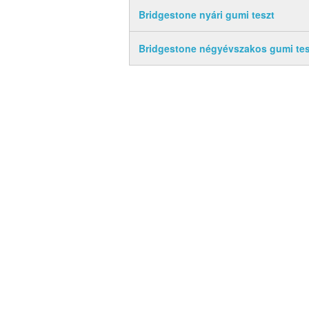
Bridgestone nyári gumi teszt
Bridgestone négyévszakos gumi tes