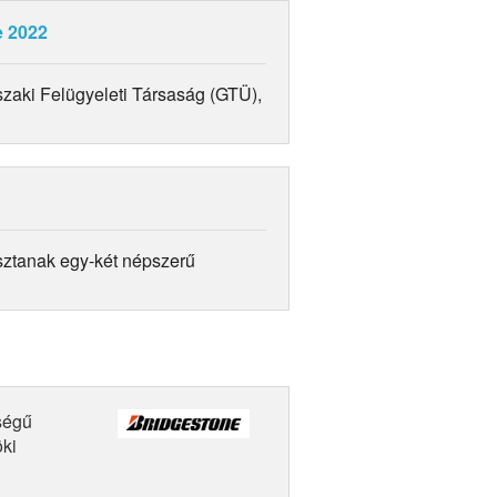
e 2022
zaki Felügyeleti Társaság (GTÜ),
sztanak egy-két népszerű
ségű
öki