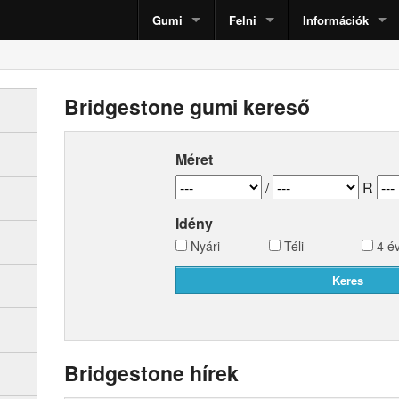
Gumi
Felni
Információk
Bridgestone gumi kereső
Méret
/
R
Idény
Nyári
Téli
4 é
Bridgestone hírek