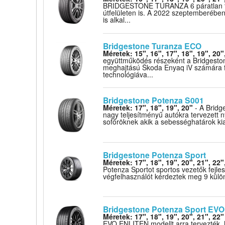
BRIDGESTONE TURANZA 6 páratlan tel
útfelületen is. A 2022 szeptemberében
is alkal...
Bridgestone Turanza ECO
Méretek: 15", 16", 17", 18", 19", 20"
együttműködés részeként a Bridgeston
meghajtású Škoda Enyaq iV számára fe
technológiáva...
Bridgestone Potenza S001
Méretek: 17", 18", 19", 20"
- A Bridg
nagy teljesítményű autókra tervezett 
sofőröknek akik a sebességhatárok ki
Bridgestone Potenza Sport
Méretek: 17", 18", 19", 20", 21", 22"
Potenza Sportot sportos vezetők fejle
végfelhasználót kérdeztek meg 9 külön
Bridgestone Potenza Sport EVO
Méretek: 17", 18", 19", 20", 21", 22"
EVO ENLITEN modellt arra tervezték, 