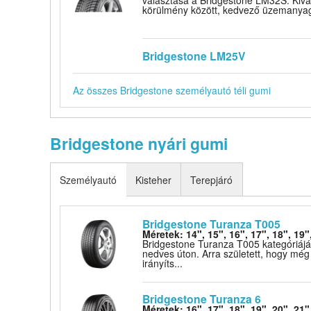
választása a Bridgestone LM32S. Kivál
körülmény között, kedvező üzemanyag
Bridgestone LM25V
Az összes Bridgestone személyautó téli gumi
Bridgestone nyári gumi
Személyautó
Kisteher
Terepjáró
Bridgestone Turanza T005
Méretek: 14", 15", 16", 17", 18", 19"
Bridgestone Turanza T005 kategóriájáb
nedves úton. Arra született, hogy mé
irányíts...
Bridgestone Turanza 6
Méretek: 16", 17", 18", 19", 20", 21"