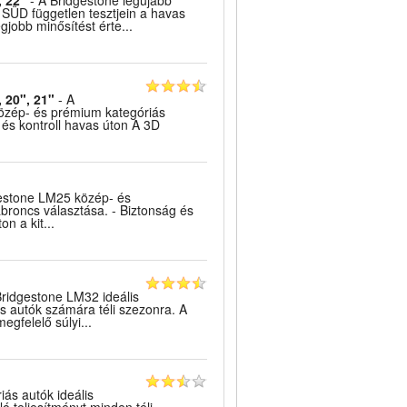
, 22"
- A Bridgestone legújabb
SÜD független tesztjein a havas
gjobb minősítést érte...
, 20", 21"
- A
özép- és prémium kategóriás
s és kontroll havas úton A 3D
estone LM25 közép- és
iabroncs választása. - Biztonság és
n a kit...
ridgestone LM32 ideális
s autók számára téli szezonra. A
egfelelő súlyi...
iás autók ideális