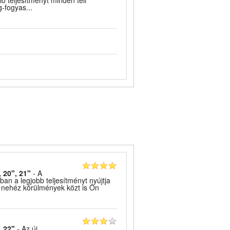
ó teljesítményt minden téli
-fogyas...
, 20", 21"
- A
an a legjobb teljesítményt nyújtja
g nehéz körülmények közt is Ön
, 22"
- Az új