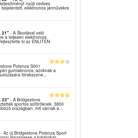
jesítményt nyújt nedves
 bejelentett, elektromos járművekre
, 21"
- A Škodával való
e a teljesen elektromos
jlesztette ki az ENLITEN
estone Potenza S001
nyári gumiabroncs, azoknak a
autózására törekszene...
, 23"
- A Bridgestone
sztették sportos sofőröknek. 3800
böző országban, mit várnak e...
- Az új Bridgestone Potenza Sport
hogy feszegesse a határokat: