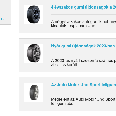
4 évszakos gumi újdonságok a 2
zt
A négyévszakos autógumik néhány 
kisautók réspiacán szám...
Nyárigumi újdonságok 2023-ban
A 2023-as nyári szezonra számos 
abroncs került ...
Az Auto Motor Und Sport téligumi
Megjelent az Auto Motor Und Sport 
téli gumiabr...