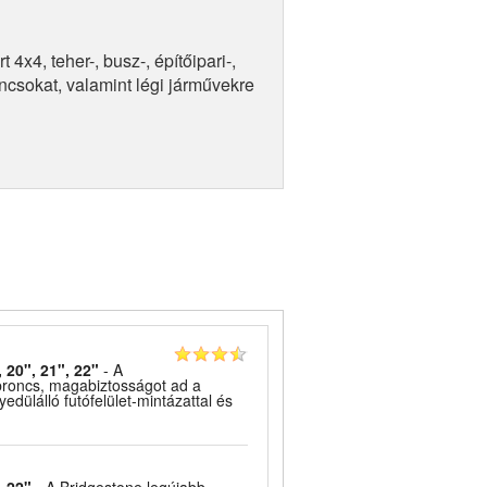
x4, teher-, busz-, építőipari-,
ncsokat, valamint légi járművekre
, 20", 21", 22"
- A
broncs, magabiztosságot ad a
dülálló futófelület-mintázattal és