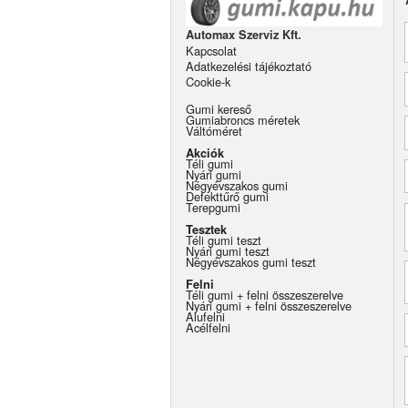
Automax Szerviz Kft.
Kapcsolat
Adatkezelési tájékoztató
Cookie-k
Gumi kereső
Gumiabroncs méretek
Váltóméret
Akciók
Téli gumi
Nyári gumi
Négyévszakos gumi
Defekttűrő gumi
Terepgumi
Tesztek
Téli gumi teszt
Nyári gumi teszt
Négyévszakos gumi teszt
Felni
Téli gumi + felni összeszerelve
Nyári gumi + felni összeszerelve
Alufelni
Acélfelni