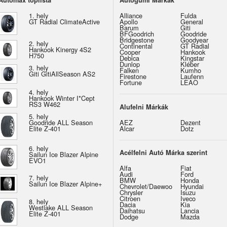
Automax toplista
Autógumi Márkák
1. hely
Alliance
Fulda
GT Radial ClimateActive
Apollo
General
Barum
Giti
BFGoodrich
Goodride
Bridgestone
Goodyear
2. hely
Continental
GT Radial
Hankook Kinergy 4S2
Cooper
Hankook
H750
Debica
Kingstar
Dunlop
Kléber
3. hely
Falken
Kumho
Giti GitiAllSeason AS2
Firestone
Laufenn
Fortune
LEAO
4. hely
Hankook Winter I*Cept
RS3 W462
Alufelni Márkák
5. hely
Goodride ALL Season
AEZ
Dezent
Elite Z-401
Alcar
Dotz
6. hely
Acélfelni Autó Márka szerint
Sailun Ice Blazer Alpine
EVO1
Alfa
Fiat
Audi
Ford
7. hely
BMW
Honda
Sailun Ice Blazer Alpine+
Chevrolet/Daewoo
Hyundai
Chrysler
Isuzu
Citroen
Iveco
8. hely
Dacia
Kia
Westlake ALL Season
Daihatsu
Lancia
Elite Z-401
Dodge
Mazda