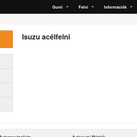
Gumi
Felni
Információk
Isuzu acélfelni