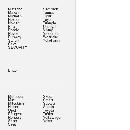
Matador
Semperit
Maxxis
Taurus
Michelin
Tigar
Nexen
Toyo
Nokian
Triangle
Pirelli
Uniroyal
Roadx
Viking
Rovelo
Vredestein
Runway
Westlake
Sailun
Yokohama
Sava
SECURITY
Enzo
Mercedes
Skoda
Mini
Smart
Mitsubishi
Subaru
Nissan
Suzuki
Opel
Toyota
Peugeot
Trailer
Renault
Volkswagen
Saab
Volvo
Seat