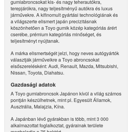
gumiabroncsokat kis- és nagy teherautókra,
terepjárókra, nagy teljesítményű autókra és luxus
járművekre. A kifinomult gyártási technológiának és
a világszerte elismert japán precizitásnak
köszönhetően a Toyo gumik közép kategóriás árért
cserébe, prémium kategóriás minőséget, és
teljesítményt nyújtanak.
A márka elismertségét jelzi, hogy neves autógyártók
választják járműveikre a Toyo abroncsokat
elsőszerelésként: Audi, Renault, Mazda, Mitsubishi,
Nissan, Toyota, Diahatsu.
Gazdasági adatok
A Toyo gumiabroncsok Japánon kívül a világ számos
pontján készülhetnek, mint pl. Egyesült Államok,
Ausztrália, Malajzia, Kína.
A Japánban lévő gyárakban is több, mint 3 000
alkalmazottat foglalkoztat, gyárainak területe
meghaladja a 75 hektárt.