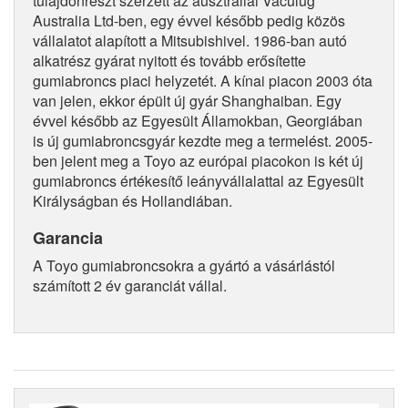
tulajdonrészt szerzett az ausztráliai Vaculug
Australia Ltd-ben, egy évvel később pedig közös
vállalatot alapított a Mitsubishivel. 1986-ban autó
alkatrész gyárat nyitott és tovább erősítette
gumiabroncs piaci helyzetét. A kínai piacon 2003 óta
van jelen, ekkor épült új gyár Shanghaiban. Egy
évvel később az Egyesült Államokban, Georgiában
is új gumiabroncsgyár kezdte meg a termelést. 2005-
ben jelent meg a Toyo az európai piacokon is két új
gumiabroncs értékesítő leányvállalattal az Egyesült
Királyságban és Hollandiában.
Garancia
A Toyo gumiabroncsokra a gyártó a vásárlástól
számított 2 év garanciát vállal.