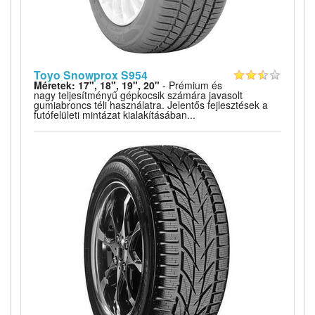
Toyo Snowprox S954
Méretek: 17", 18", 19", 20"
- Prémium és
nagy teljesítményű gépkocsik számára javasolt
gumiabroncs téli használatra. Jelentős fejlesztések a
futófelületi mintázat kialakításában...