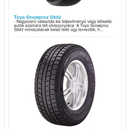
Toyo Snowprox S942
- Nagyszerű választás kis teljesítményű vagy idősebb
autók számára téli útviszonyokra. A Toyo Snowprox
S942 mintázatának belső felét úgy tervezték, h...