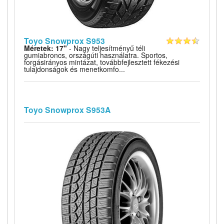
Toyo Snowprox S953
Méretek: 17"
- Nagy teljesítményű téli
gumiabroncs, országúti használatra. Sportos,
forgásirányos mintázat, továbbfejlesztett fékezési
tulajdonságok és menetkomfo...
Toyo Snowprox S953A