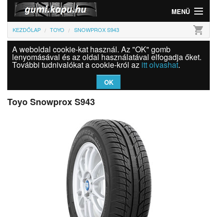
MENÜ
shopping_cart
KEZDŐLAP
TOYO
SNOWPROX S943
Gumi
A weboldal cookie-kat használ. Az "OK" gomb
Felni
lenyomásával és az oldal használatával elfogadja őket.
További tudnivalókat a cookie-król az
itt olvashat
.
Információk
OK
Szolgáltatások
Toyo Snowprox S943
Bejelentkezés