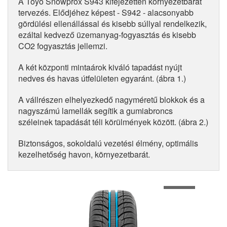
A Toyo Snowprox S943 kifejezetten környezetbarát
tervezés. Elődjéhez képest - S942 - alacsonyabb
gördülési ellenállással és kisebb súllyal rendelkezik,
ezáltal kedvező üzemanyag-fogyasztás és kisebb
CO2 fogyasztás jellemzi.
A két központi mintaárok kiváló tapadást nyújt
nedves és havas útfelületen egyaránt. (ábra 1.)
A vállrészen elhelyezkedő nagyméretű blokkok és a
nagyszámú lamellák segítik a gumiabroncs
széleinek tapadását téli körülmények között. (ábra 2.)
Biztonságos, sokoldalú vezetési élmény, optimális
kezelhetőség havon, környezetbarát.
1
of
2