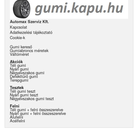
Automax Szerviz Kft.
Kapcsolat
Adatkezelési tájékoztató
Cookie-k
Gumi kereső
Gumiabroncs méretek
Váltóméret
Akciók
Téli gumi
Nyári gumi
Négyévszakos gumi
Defekttűrő gumi
Terepgumi
Tesztek
Téli gumi teszt
Nyári gumi teszt
Négyévszakos gumi teszt
Felni
Téli gumi + felni összeszerelve
Nyári gumi + felni összeszerelve
Alufelni
Acélfelni