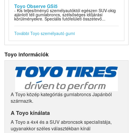
Toyo Observe GSi5
- Kis teljesítményű személyautóktól egészen SUV-okig
ajánlott téli gumiabroncs, szélsőséges időjárási
körülményekre. Speciális futófelületi összetevő...
További Toyo személyautó gumi
Toyo információk
A Toyo közép kategóriás gumiabroncs Japánból
származik.
A Toyo kínálata
A Toyo a 4x4 és a SUV abroncsok specialistája,
ugyanakkor széles választékban kínál