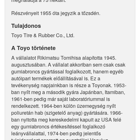
Részvényeit 1955 óta jegyzik a tőzsdén.
Tulajdonos
Toyo Tire & Rubber Co., Ltd.
A Toyo története
A vállalatot Rikimatsu Tomihisa alapította 1945.
augusztusában. A vállalat akkoriban sem csak csak
gumiabroncs gyártással foglalkozott, hanem egyéb
autóipari termékek előállításával is. Ez a
tevékenység napjainkban is része a Toyonak. 1953-
ban nyílt meg a második gyára Japánban, Itamiban,
1961-ben pedig már saját laboratóriummal is
rendelkezett. 1964-ben külön üzemegység nyílt
poliuretán hab (szigetelő anyag) gyártására. 1966-
ban nyitotta meg kereskedelmi kapuit az USA felé
egy gumiabroncs értékesítéssel foglalkozó
leányvállalattal, 1974-ben pedig jelentős